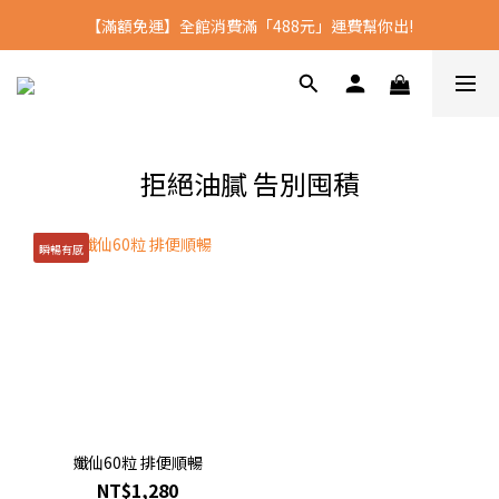
【滿額免運】全館消費滿「488元」運費幫你出!
全館消費滿2500 送沈博士D3
全館消費滿2500 送沈博士D3
拒絕油膩 告別囤積
瞬暢有感
孅仙60粒 排便順暢
NT$1,280