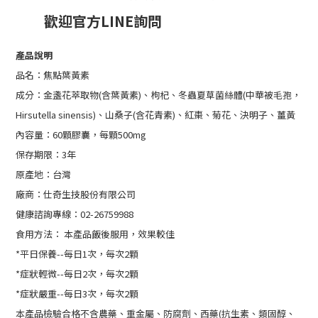
歡迎官方LINE詢問
產品說明
品名：焦點葉黃素
成分：金盞花萃取物(含葉黃素)、枸杞、冬蟲夏草菌絲體(中華被毛孢，
Hirsutella sinensis)、山桑子(含花青素)、紅棗、菊花、決明子、薑黃
內容量：60顆膠囊，每顆500mg
保存期限：3年
原產地：台灣
廠商：仕奇生技股份有限公司
健康諮詢專線：02-26759988
食用方法： 本產品飯後服用，效果較佳
*平日保養--每日1次，每次2顆
*症狀輕微--每日2次，每次2顆
*症狀嚴重--每日3次，每次2顆
本產品檢驗合格不含農藥、重金屬、防腐劑、西藥(抗生素、類固醇、