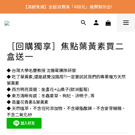
【滿額免運】全館消費滿「488元」運費幫你出!
全館消費滿2500 送沈博士D3
全館消費滿2500 送沈博士D3
［回購獨享］焦點葉黃素買二
盒送一
◆ 台灣大學名譽教授 沈雅敬團隊研發
◆ 吃了葉黃素,還是感覺沒路用?!一定要試試我們的專業複方天然
葉黃素
◆ 西方明亮首選：金盞花+山桑子(歐洲藍莓)
◆ 東方清晰有感：冬蟲夏草、枸杞、決明子...等
◆ 高量花青素&葉黃素 
◆ 天然植萃，不含任何添加物，不含硬脂酸鎂、不含麥芽糊精、
不含二氧化矽