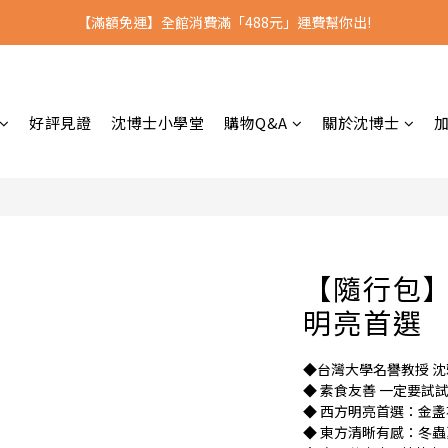
【滿額免運】全館消費滿「488元」運費幫你出!
全館消費滿2500 送沈博士D3
全館消費滿2500 送沈博士D3
好評見證
沈博士小學堂
購物Q&A
關於沈博士
【隨行包】
明亮首選
◆台灣大學名譽教授 
◆ 素食友善 一定要試
◆ 西方明亮首選：金盞
◆ 東方清晰有感：冬蟲