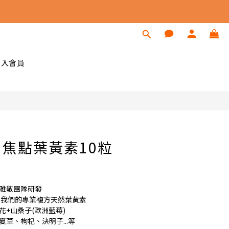
立即購買
加入會員
焦點葉黃素10粒
沈雅敬團隊研發
試我們的專業複方天然葉黃素
花+山桑子(歐洲藍莓)
夏草、枸杞、決明子...等