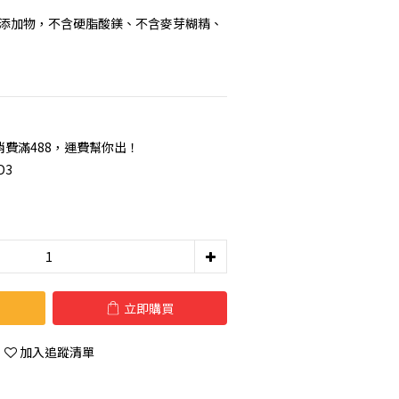
何添加物，不含硬脂酸鎂、不含麥芽糊精、
費滿488，運費幫你出！
D3
立即購買
加入追蹤清單