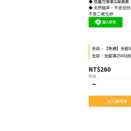
◆ 高量花青素&葉黃素
◆ 天然植萃，不含任
不含二氧化矽
全店，【免運】全館消
全店，全館滿2500送
NT$260
數量
加入購物車